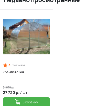
4
1 отзывов
Кремлёвская
31 878
р.
27 720
р.
/
шт.
В корзину