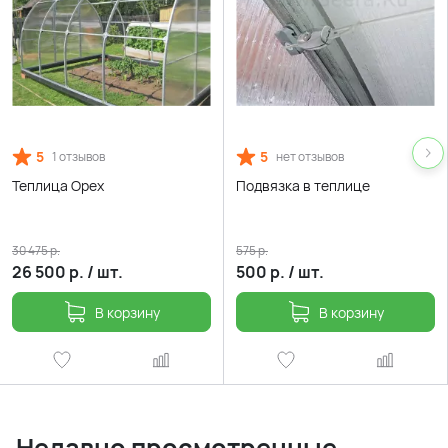
5
5
1 отзывов
нет отзывов
Теплица Орех
Подвязка в теплице
30 475
р.
575
р.
26 500
р.
/
шт.
500
р.
/
шт.
В корзину
В корзину
Недавно просмотренные