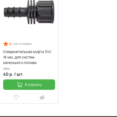
5
нет отзывов
Соединительная муфта 3/4",
16 мм, для систем
капельного полива
46
р.
40
р.
/
шт.
В корзину