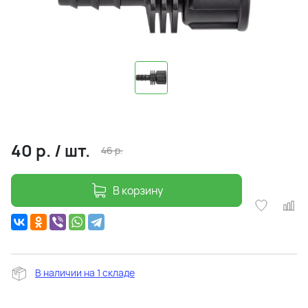
40
р.
/
шт.
46
р.
В корзину
В наличии на 1 складе