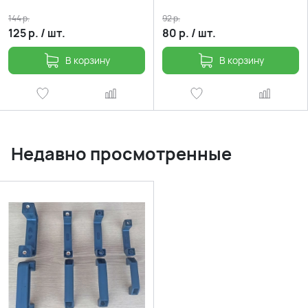
144
р.
92
р.
125
р.
/
шт.
80
р.
/
шт.
В корзину
В корзину
Недавно просмотренные