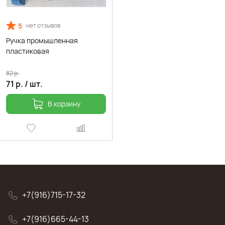
5
нет отзывов
Ручка промышленная
пластиковая
82
р.
71
р.
/
шт.
В корзину
+7(916)715-17-32
+7(916)665-44-13