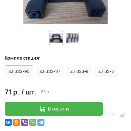
Комплектация:
ZJ-BSS-90
ZJ-BSS-117
ZJ-BSS-8
ZJ-BS-8
71
р.
/
шт.
82
р.
В корзину