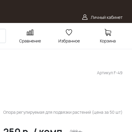
Личный кабинет
Сравнение
Избранное
Корзина
Артикул
F-49
Опора регулируемая для подвязки растений (цена за 50 шт)
250
р.
/
комп.
288
р.