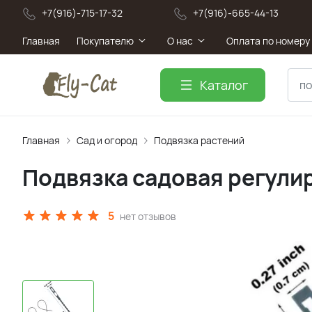
+7(916)-715-17-32
+7(916)-665-44-13
Главная
Покупателю
О нас
Оплата по номеру
Каталог
Главная
Сад и огород
Подвязка растений
Подвязка садовая регули
5
нет отзывов