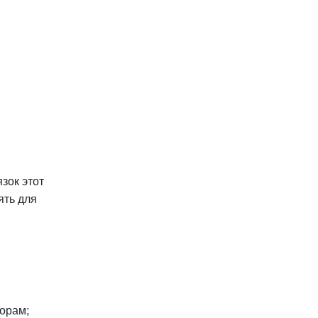
зок этот
ять для
порам;