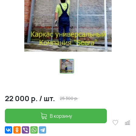
22 000
р.
/
шт.
25 300
р.
В корзину