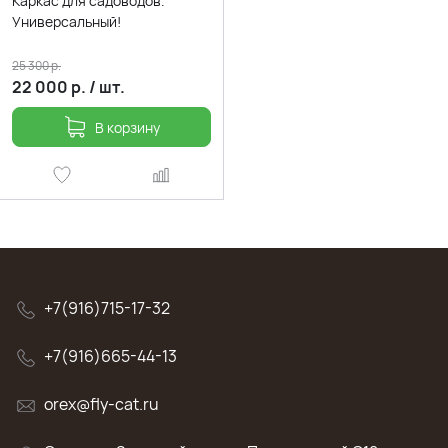
Каркас для садоводов.
Универсальный!
25 300
р.
22 000
р.
/
шт.
В корзину
+7(916)715-17-32
+7(916)665-44-13
orex@fly-cat.ru