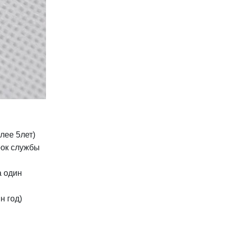
лее 5лет)
рок службы
а один
н год)