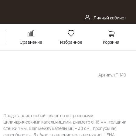
Личный кабинет
Сравнение
Избранное
Корзина
Артикул
F-140
Представляет собой шланг со встроенными
цилиндрическими капельницами, диаметр d-16 мм, толщина
стенки 1 мм. Шаг между капельниц – 30 см., пропускная
способность – 3 л/час - давление воды не нужно! ЦЕНА