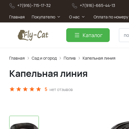
+7(916)-715-17-32
+7(916)-665-44-13
Главная
Покупателю
О нас
Оплата по номеру
Каталог
Главная
Сад и огород
Полив
Капельная линия
Капельная линия
5
нет отзывов