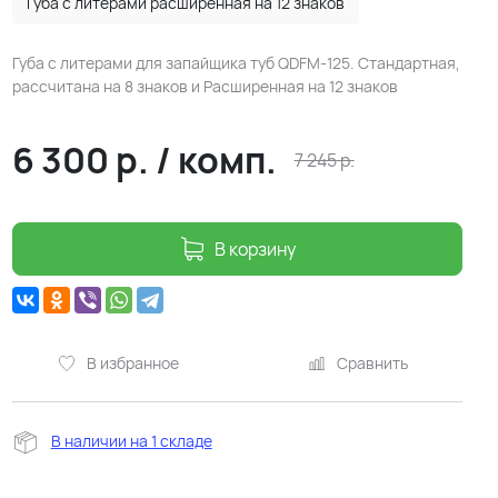
Губа с литерами расширенная на 12 знаков
Губа с литерами для запайщика туб QDFM-125. Стандартная,
рассчитана на 8 знаков и Расширенная на 12 знаков
6 300
р.
/
комп.
7 245
р.
В корзину
В избранное
Сравнить
В наличии на 1 складе