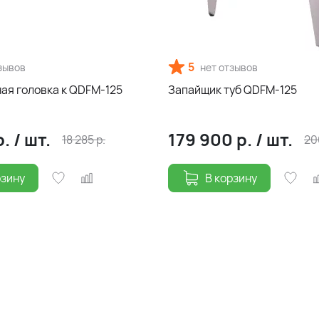
5
зывов
нет отзывов
ая головка к QDFM-125
Запайщик туб QDFM-125
р.
/
шт.
179 900
р.
/
шт.
18 285
р.
20
рзину
В корзину