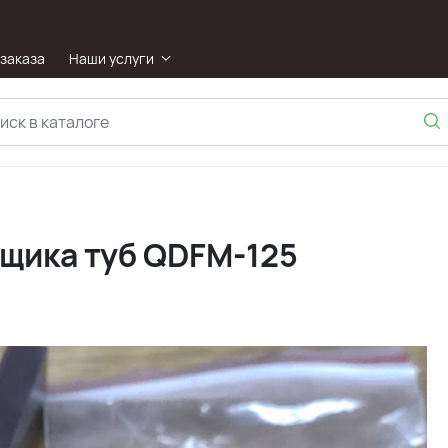
 заказа
Наши услуги
йщика туб QDFM-125