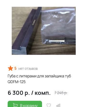
5
нет отзывов
Губа с литерами для запайщика туб
QDFM-125
6 300
р.
/
комп.
7 245
р.
В корзину