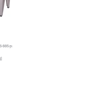
6 885
р.