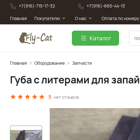
+7(916)-715-17-32
+7(916)-665-44-13
Главная
Покупателю
О нас
Оплата по номеру
Каталог
Главная
Оборудование
Запчасти
Губа с литерами для запа
5
нет отзывов