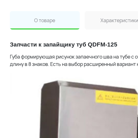
О товаре
Характеристик
Запчасти к запайщику туб QDFM-125
Губа формирующая рисунок запаечного шва на тубе с о
длину в 8 знаков. Есть на выбор расширенный вариант н