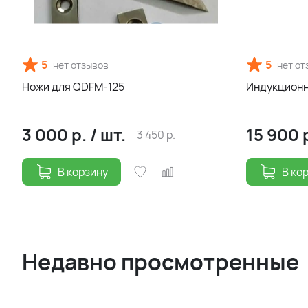
5
5
нет отзывов
нет от
Ножи для QDFM-125
Индукционн
3 000
р.
/
шт.
15 900
3 450
р.
В корзину
В ко
Недавно просмотренные