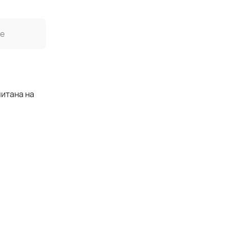
е
читана на