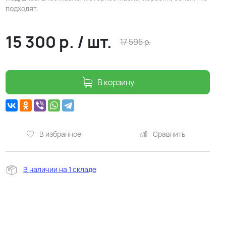
подходят.
15 300
р.
/
шт.
17 595
р.
В корзину
В избранное
Сравнить
В наличии на 1 складе