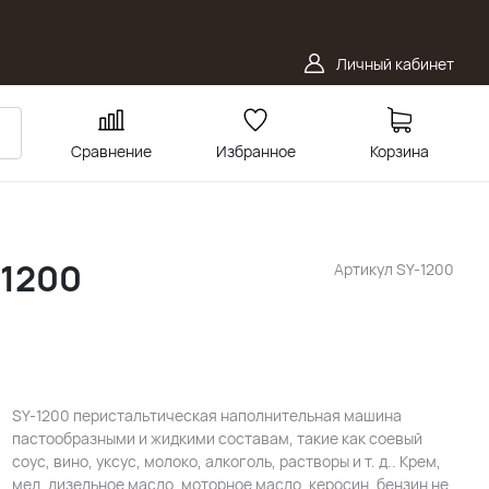
Личный кабинет
Сравнение
Избранное
Корзина
-1200
Артикул
SY-1200
SY-1200 перистальтическая наполнительная машина
пастообразными и жидкими составам, такие как соевый
соус, вино, уксус, молоко, алкоголь, растворы и т. д.. Крем,
мед, дизельное масло, моторное масло, керосин, бензин не