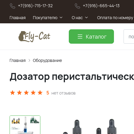
+7(916)-715-17-32
+7(916)-665-44-13
Главная
Покупателю
О нас
Оплата по номеру
Каталог
Главная
Оборудование
Дозатор перистальтическ
5
нет отзывов