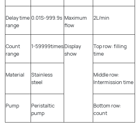
Delay time
0.01S-999.9s
Maximum
2L/min
range
flow
Count
1-59999times
Display
Top row: filling
range
show
time
Material
Stainless
Middle row:
steel
Intermission time
Pump
Peristaltic
Bottom row:
pump
count