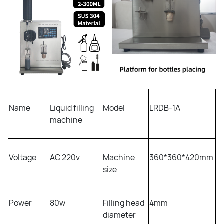
Name
Liquid filling
Model
LRDB-1A
machine
Voltage
AC 220v
Machine
360*360*420mm
size
Power
80w
Filling head
4mm
diameter