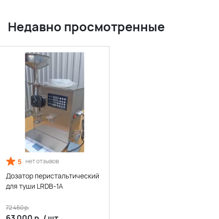
Недавно просмотренные
5
нет отзывов
Дозатор перистальтический
для туши LRDB-1A
72 450
р.
63 000
р.
/
шт.