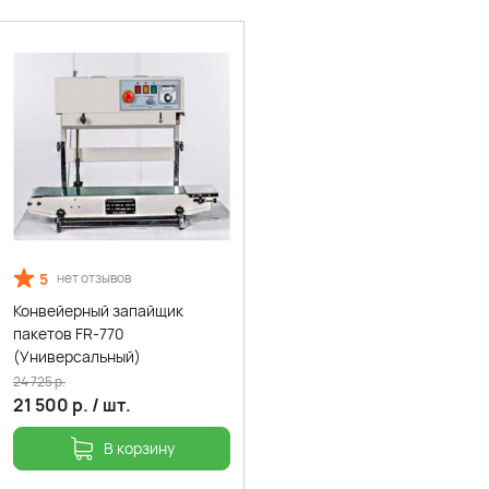
5
нет отзывов
Конвейерный запайщик
пакетов FR-770
(Универсальный)
24 725
р.
21 500
р.
/
шт.
В корзину