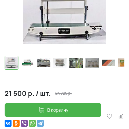
21 500
р.
/
шт.
24 725
р.
В корзину